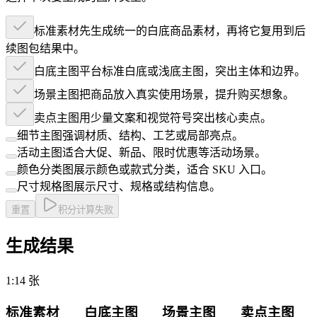
标准素材
先生成统一的白底商品素材，再将它复用到后
续图包结果中。
白底主图
平台标准白底或浅底主图，突出主体和边界。
场景主图
把商品放入真实使用场景，提升购买想象。
卖点主图
用少量文案和视觉符号突出核心卖点。
细节主图
强调材质、结构、工艺或局部亮点。
活动主图
适合大促、新品、限时优惠等活动场景。
颜色分类图
展示颜色或款式分类，适合 SKU 入口。
尺寸规格图
展示尺寸、规格或结构信息。
重置
积分计算失败
生成结果
1:1
4 张
标准素材
白底主图
场景主图
卖点主图