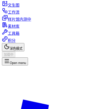
文生图
工作流
样片馆
内测中
素材库
工具箱
积分
深色模式
加载中
Open menu