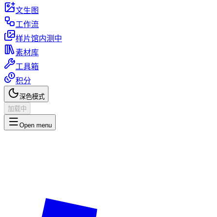
文生图
工作流
样片馆
内测中
素材库
工具箱
积分
深色模式
加载中
Open menu