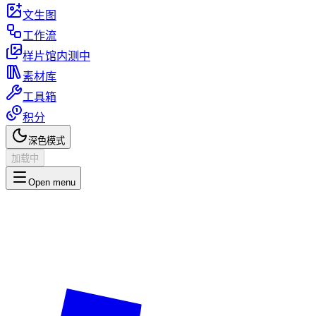
文生图
工作流
样片馆
内测中
素材库
工具箱
积分
深色模式
加载中
Open menu