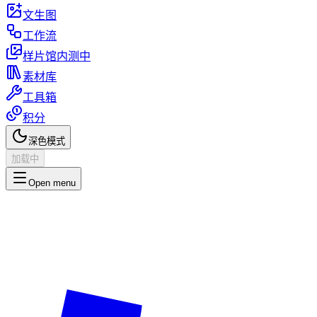
文生图
工作流
样片馆
内测中
素材库
工具箱
积分
深色模式
加载中
Open menu