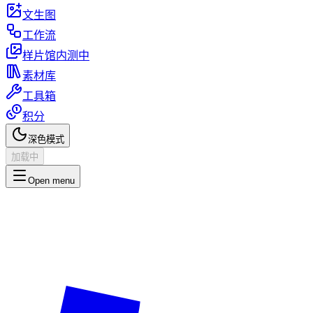
文生图
工作流
样片馆
内测中
素材库
工具箱
积分
深色模式
加载中
Open menu