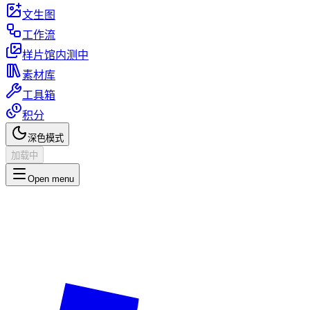
文生图
工作流
样片馆
内测中
素材库
工具箱
积分
深色模式
加载中
Open menu