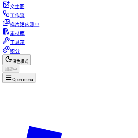
文生图
工作流
样片馆
内测中
素材库
工具箱
积分
深色模式
加载中
Open menu