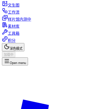
文生图
工作流
样片馆
内测中
素材库
工具箱
积分
深色模式
加载中
Open menu