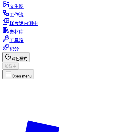
文生图
工作流
样片馆
内测中
素材库
工具箱
积分
深色模式
加载中
Open menu