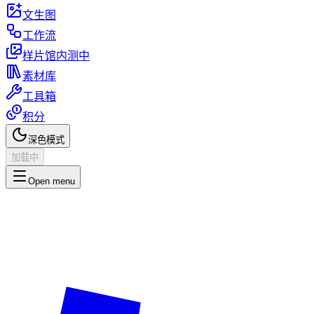
文生图
工作流
样片馆
内测中
素材库
工具箱
积分
深色模式
加载中
Open menu