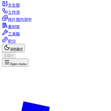
文生图
工作流
样片馆
内测中
素材库
工具箱
积分
深色模式
加载中
Open menu