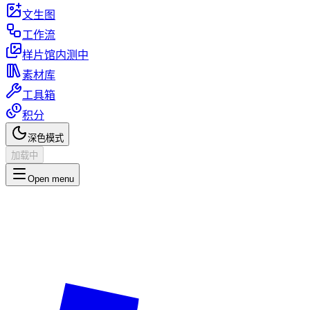
文生图
工作流
样片馆
内测中
素材库
工具箱
积分
深色模式
加载中
Open menu