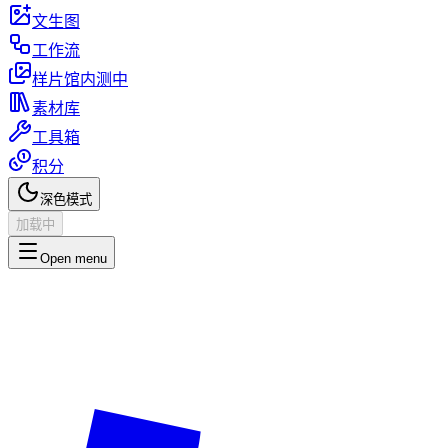
文生图
工作流
样片馆
内测中
素材库
工具箱
积分
深色模式
加载中
Open menu