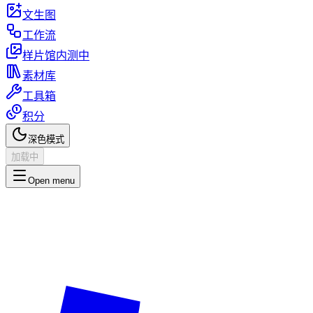
文生图
工作流
样片馆
内测中
素材库
工具箱
积分
深色模式
加载中
Open menu