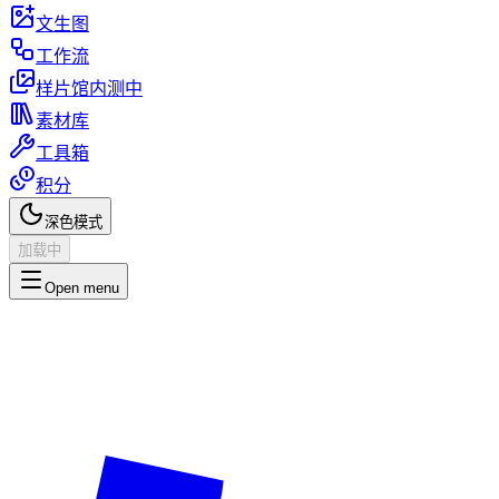
文生图
工作流
样片馆
内测中
素材库
工具箱
积分
深色模式
加载中
Open menu