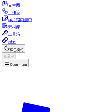
文生图
工作流
样片馆
内测中
素材库
工具箱
积分
深色模式
加载中
Open menu