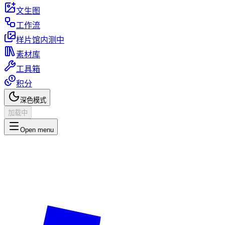
文生图
工作流
样片馆
内测中
素材库
工具箱
积分
深色模式
加载中
Open menu